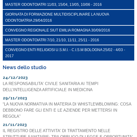
MASTER ODONTOIATRI 11/03, 15/04, 13/05, 10/06 - 2016
GIORNATA DI FORMAZIONE MULTIDISCIPLINARE LA NUOVA
ODONTOIATRIA 29/04/2016
CONVEGNO REGIONALE SIUT EMILIA ROMAGNA 30/09/2016
MASTER ODONTOIATRI 7/10, 21/10, 11/11, 25/11 - 2016
CONVEGNO ENTI RELIGIOSI U.S.M.I. - C.I.S.M BOLOGNA 25/02 - 4/03 -
2017
News dello studio
24/12/2023
LA RESPONSABILITA’ CIVILE SANITARIA AI TEMPI
DELL’INTELLIGENZA ARTIFICIALE IN MEDICINA
29/11/2023
“LA NUOVA NORMATIVA IN MATERIA DI WHISTLEWBLOWING: COSA
DEBBONO FARE GLI ENTI E LE AZIENDE PER METTERSI IN
REGOLA”
21/11/2023
IL REGISTRO DELLE ATTIVITA' DI TRATTAMENTO NELLE
STRUTTURE SANITARIE: TRA OBBLIGO DI LEGGE E OPPORTUNITA'