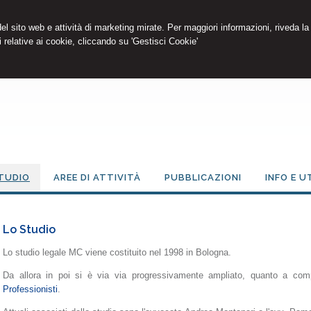
 del sito web e attività di marketing mirate. Per maggiori informazioni, riveda la
 relative ai cookie, cliccando su 'Gestisci Cookie'
TUDIO
AREE DI ATTIVITÀ
PUBBLICAZIONI
INFO E U
Lo Studio
Lo studio legale MC viene costituito nel 1998 in Bologna.
Da allora in poi si è via via progressivamente ampliato, quanto a compe
Professionisti
.