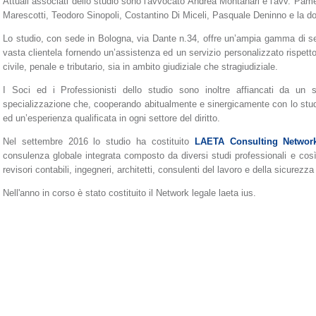
Attuali associati dello studio sono l'avvocato Andrea Montanari e l'avv. Pame
Marescotti, Teodoro Sinopoli, Costantino Di Miceli, Pasquale Deninno e la do
Lo studio, con sede in Bologna, via Dante n.34, offre un’ampia gamma di serv
vasta clientela fornendo un’assistenza ed un servizio personalizzato rispetto all
civile, penale e tributario, sia in ambito giudiziale che stragiudiziale.
I Soci ed i Professionisti dello studio sono inoltre affiancati da un 
specializzazione che, cooperando abitualmente e sinergicamente con lo stud
ed un’esperienza qualificata in ogni settore del diritto.
Nel settembre 2016 lo studio ha costituito
LAETA Consulting Networ
consulenza globale integrata composto da diversi studi professionali e così 
revisori contabili, ingegneri, architetti, consulenti del lavoro e della sicurezza
Nell'anno in corso è stato costituito il Network legale laeta ius.