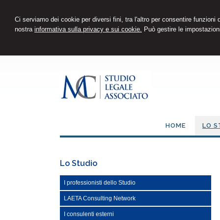
Ci serviamo dei cookie per diversi fini, tra l'altro per consentire funzioni
nostra
informativa sulla privacy e sui cookie.
Può gestire le impostazioni
HOME
LO S
Lo Studio
I professionisti dello Studio
LAETA Consulting Network
I consulenti esterni