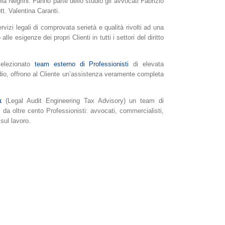
la Negrini. Fanno parte dello studio gli avvocati Fabrizio
tt. Valentina Caranti.
izi legali di comprovata serietà e qualità rivolti ad una
e esigenze dei propri Clienti in tutti i settori del diritto
selezionato
team esterno di Professionisti
di elevata
io, offrono al Cliente un’assistenza veramente completa
k
(Legal Audit Engineering Tax Advisory) un team di
da oltre cento Professionisti: avvocati, commercialisti,
 sul lavoro.