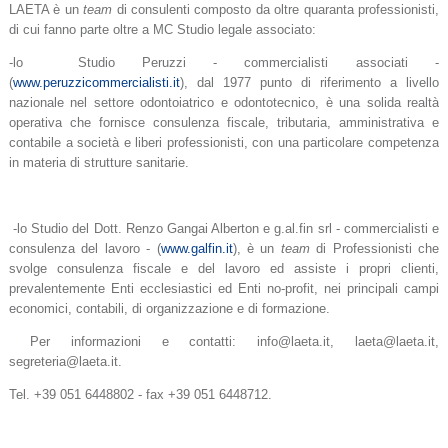
LAETA è un
team
di consulenti composto da oltre quaranta professionisti,
di cui fanno parte oltre a MC Studio legale associato:
-lo Studio Peruzzi - commercialisti associati -
(
www.peruzzicommercialisti.it
),
dal 1977 punto di riferimento a livello
nazionale nel settore odontoiatrico e odontotecnico, è una solida realtà
operativa che fornisce consulenza fiscale, tributaria, amministrativa e
contabile a società e liberi professionisti, con una particolare competenza
in materia di strutture sanitarie.
-lo Studio del Dott. Renzo Gangai Alberton e g.al.fin srl - commercialisti e
consulenza del lavoro - (
www.galfin.it
), è un
team
di Professionisti che
svolge
consulenza fiscale e del lavoro ed assiste i propri clienti,
prevalentemente Enti ecclesiastici ed Enti no-profit, nei principali campi
economici, contabili, di organizzazione e di formazione.
Per informazioni e contatti: info@laeta.it, laeta@laeta.it,
segreteria@laeta.it.
Tel. +39 051 6448802 - fax +39 051 6448712.