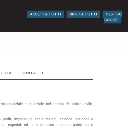
ACCETTA TUTTI
RIFIUTA TUTTI
GESTISCI
COOKIE
TILITÀ
CONTATTI
ragiudiziale e giudiziale nel campo del diritto civile,
no profit, imprese di assicurazioni, aziende nazionali e
ioni,
ospedali ed altre strutture sanitarie pubbliche e