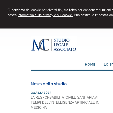
Ci serviamo dei cookie per diversi fini, tra l'altro per consentire funzioni
nostra
informativa sulla privacy e sui cookie.
Può gestire le impostazioni
HOME
LO S
News dello studio
24/12/2023
LA RESPONSABILITA’ CIVILE SANITARIA AI
TEMPI DELL’INTELLIGENZA ARTIFICIALE IN
MEDICINA