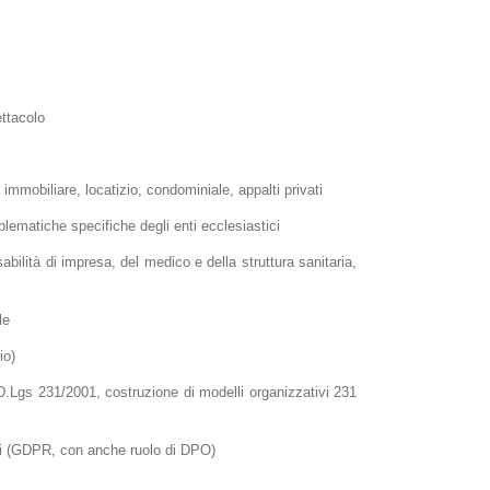
ettacolo
o immobiliare, locatizio, condominiale, appalti privati
oblematiche specifiche degli enti ecclesiastici
sabilità di impresa, del medico e della struttura sanitaria,
le
io)
 D.Lgs 231/2001, costruzione di modelli organizzativi 231
nali (GDPR, con anche ruolo di DPO)