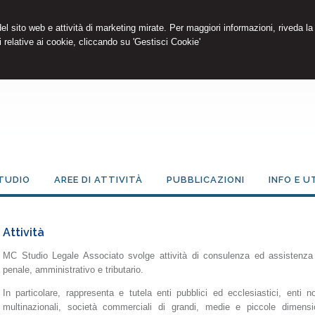
 del sito web e attività di marketing mirate. Per maggiori informazioni, riveda la
 relative ai cookie, cliccando su 'Gestisci Cookie'
TUDIO
AREE DI ATTIVITÀ
PUBBLICAZIONI
INFO E U
Attività
MC Studio Legale Associato svolge attività di consulenza ed assistenza st
penale, amministrativo e tributario.
In particolare, rappresenta e tutela enti pubblici ed ecclesiastici, enti 
multinazionali, società commerciali di grandi, medie e piccole dimens