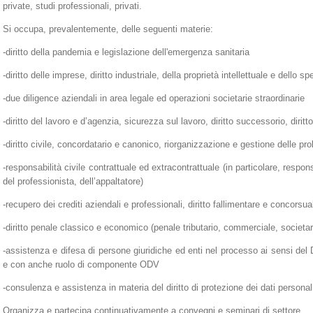
private,
studi professionali, privati.
Si occupa, prevalentemente, delle seguenti materie:
-diritto della pandemia e legislazione dell'emergenza sanitaria
-diritto delle imprese,
diritto industriale,
della proprietà intellettuale e dello sp
-due diligence aziendali in area legale ed operazioni societarie straordinarie
-diritto del lavoro e d’agenzia, sicurezza sul lavoro, diritto successorio, diritt
-diritto civile, concordatario e canonico, riorganizzazione e gestione delle pr
-responsabilità civile contrattuale ed extracontrattuale (in particolare, respon
del professionista, dell’appaltatore)
-recupero dei crediti aziendali e professionali,
diritto fallimentare e concorsua
-diritto penale classico e economico
(penale tributario, commerciale, societar
-assistenza e difesa di persone giuridiche ed enti nel processo ai sensi del
e con anche ruolo di componente ODV
-consulenza e assistenza in materia del diritto di protezione dei dati perso
Organizza e partecipa continuativamente a convegni e seminari di settore.