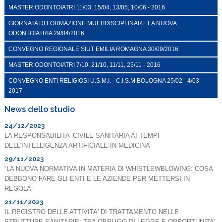
MASTER ODONTOIATRI 11/03, 15/04, 13/05, 10/06 - 2016
GIORNATA DI FORMAZIONE MULTIDISCIPLINARE LA NUOVA
ODONTOIATRIA 29/04/2016
CONVEGNO REGIONALE SIUT EMILIA ROMAGNA 30/09/2016
MASTER ODONTOIATRI 7/10, 21/10, 11/11, 25/11 - 2016
CONVEGNO ENTI RELIGIOSI U.S.M.I. - C.I.S.M BOLOGNA 25/02 - 4/03 -
2017
News dello studio
24/12/2023
LA RESPONSABILITA’ CIVILE SANITARIA AI TEMPI
DELL’INTELLIGENZA ARTIFICIALE IN MEDICINA
29/11/2023
“LA NUOVA NORMATIVA IN MATERIA DI WHISTLEWBLOWING: COSA
DEBBONO FARE GLI ENTI E LE AZIENDE PER METTERSI IN
REGOLA”
21/11/2023
IL REGISTRO DELLE ATTIVITA' DI TRATTAMENTO NELLE
STRUTTURE SANITARIE: TRA OBBLIGO DI LEGGE E OPPORTUNITA'