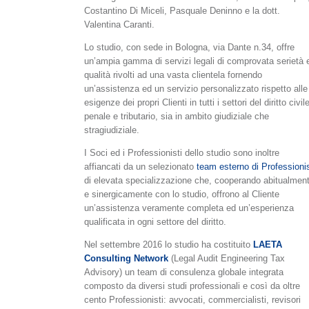
Costantino Di Miceli, Pasquale Deninno e la dott.
Valentina Caranti.
Lo studio, con sede in Bologna, via Dante n.34, offre
un’ampia gamma di servizi legali di comprovata serietà 
qualità rivolti ad una vasta clientela fornendo
un’assistenza ed un servizio personalizzato rispetto alle
esigenze dei propri Clienti in tutti i settori del diritto civile
penale e tributario, sia in ambito giudiziale che
stragiudiziale.
I Soci ed i Professionisti dello studio sono inoltre
affiancati da un selezionato
team esterno di Professionis
di elevata specializzazione che, cooperando abitualmen
e sinergicamente con lo studio, offrono al Cliente
un’assistenza veramente completa ed un’esperienza
qualificata in ogni settore del diritto.
Nel settembre 2016 lo studio ha costituito
LAETA
Consulting Network
(Legal Audit Engineering Tax
Advisory) un team di consulenza globale integrata
composto da diversi studi professionali e così da oltre
cento Professionisti: avvocati, commercialisti, revisori