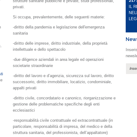
21/
strutture sanitarie pubbliche e private,
studi professionali,
IL 
privati.
NEL
Si occupa, prevalentemente, delle seguenti materie:
LEG
e
-diritto della pandemia e legislazione dell'emergenza
sanitaria
News
-diritto delle imprese,
diritto industriale,
della proprietà
,
intellettuale e dello spettacolo
Inseris
newsle
-due diligence aziendali in area legale ed operazioni
societarie straordinarie
ti
-diritto del lavoro e d’agenzia, sicurezza sul lavoro, diritto
te
successorio, diritto immobiliare, locatizio, condominiale,
appalti privati
-diritto civile, concordatario e canonico, riorganizzazione e
gestione delle problematiche specifiche degli enti
ecclesiastici
-responsabilità civile contrattuale ed extracontrattuale (in
particolare, responsabilità di impresa, del medico e della
struttura sanitaria, del professionista, dell’appaltatore)