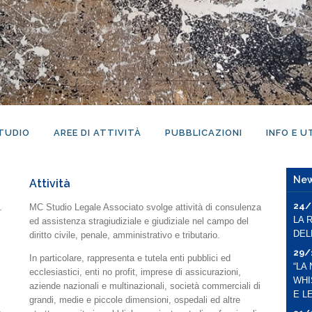
TUDIO
AREE DI ATTIVITÀ
PUBBLICAZIONI
INFO E U
New
Attività
24/
.
MC Studio Legale Associato svolge attività di consulenza
LA 
ed assistenza stragiudiziale e giudiziale nel campo del
DEL
diritto civile, penale, amministrativo e tributario.
29/
In particolare, rappresenta e tutela enti pubblici ed
“LA
ecclesiastici, enti no profit, imprese di assicurazioni,
WHI
aziende nazionali e multinazionali, società commerciali di
E L
grandi, medie e piccole dimensioni,
ospedali ed altre
,